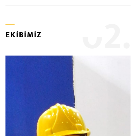
0
2.
EKİBİMİZ